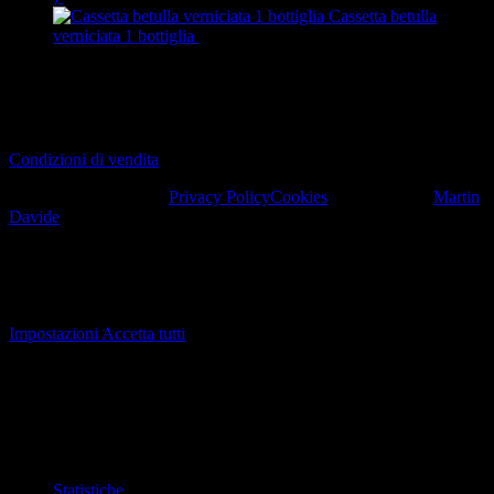
Cassetta betulla
verniciata 1 bottiglia
20,00
€
Pagamenti
Condizioni di vendita
© 2022 Stappo Matto.
Privacy Policy
Cookies
. Designed by
Martin
Davide
.
Cookie
Utilizziamo i cookie. Se lo ritieni opportuno, fai clic su "Accetta
tutto". È inoltre possibile scegliere il tipo di cookie desiderato
facendo clic su "Impostazioni".
Impostazioni
Accetta tutti
Cookie
Scegli quale tipo di cookie accettare. La tua scelta verrà salvata per
un anno.
Necessari
Questi cookie non sono facoltativi. Sono necessari per il
corretto funzionamento del sito web.
Statistiche