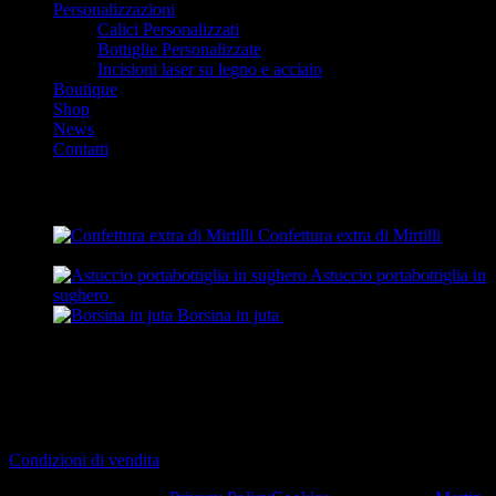
Personalizzazioni
Calici Personalizzati
Bottiglie Personalizzate
Incisioni laser su legno e acciaio
Boutique
Shop
News
Contatti
Prodotti
Confettura extra di Mirtilli
5,50
€
Astuccio portabottiglia in
sughero
19,00
€
Borsina in juta
3,50
€
-
4,00
€
Fascia di
prezzo: da 3,50 € a 4,00 €
Pagamenti
Condizioni di vendita