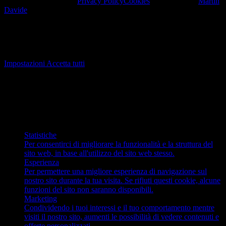
© 2022 Stappo Matto.
Privacy Policy
Cookies
. Designed by
Martin
Davide
.
Cookie
Utilizziamo i cookie. Se lo ritieni opportuno, fai clic su "Accetta
tutto". È inoltre possibile scegliere il tipo di cookie desiderato
facendo clic su "Impostazioni".
Impostazioni
Accetta tutti
Cookie
Scegli quale tipo di cookie accettare. La tua scelta verrà salvata per
un anno.
Necessari
Questi cookie non sono facoltativi. Sono necessari per il
corretto funzionamento del sito web.
Statistiche
Per consentirci di migliorare la funzionalità e la struttura del
sito web, in base all'utilizzo del sito web stesso.
Esperienza
Per permettere una migliore esperienza di navigazione sul
nostro sito durante la tua visita. Se rifiuti questi cookie, alcune
funzioni del sito non saranno disponibili.
Marketing
Condividendo i tuoi interessi e il tuo comportamento mentre
visiti il nostro sito, aumenti le possibilità di vedere contenuti e
offerte personalizzati.