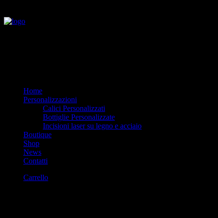
Home
Personalizzazioni
Calici Personalizzati
Bottiglie Personalizzate
Incisioni laser su legno e acciaio
Boutique
Shop
News
Contatti
Carrello
Il tuo carrello è vuoto.
Cart