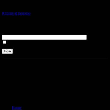
Il tuo carrello è vuoto.
Ritorna al negozio
Iscriviti alla nostra newsletter
Accettazione Privacy policy
Dove siamo
Via Roma, 8
Maniago
PN 33085
Italia
Menù
Home