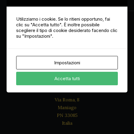
Utilizziamo i cookie. Se lo ritieni opportuno, fai
Accettazione Privacy policy
clic su "Accetta tutto". È inoltre possibile
scegliere il tipo di cookie desiderato facendo clic
su "Impostazioni".
Impostazioni
Accetta tutti
Dove siamo
Via Roma, 8
Maniago
PN 33085
Italia