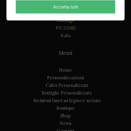
Accetta tutti
Via Roma, 8
Maniago
PN 33085
Italia
Menù
Home
Personalizzazioni
Calici Personalizzati
Bottiglie Personalizzate
Incisioni laser su legno e acciaio
Boutique
Shop
News
Contatti