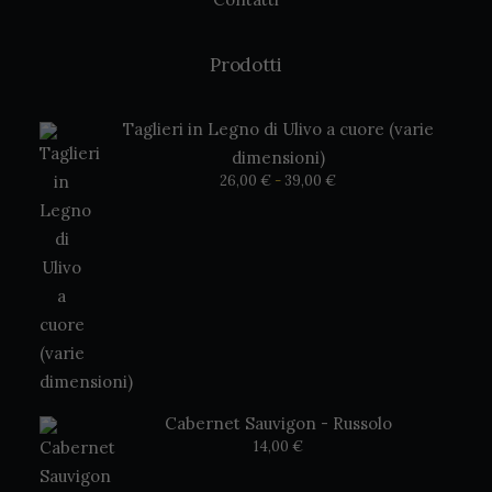
Prodotti
Taglieri in Legno di Ulivo a cuore (varie
dimensioni)
Fascia
26,00
€
-
39,00
€
di
prezzo:
da
26,00 €
a
39,00 €
Cabernet Sauvigon - Russolo
14,00
€