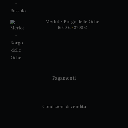
Merlot - Borgo delle Oche
Fascia
16,00
€
-
37,00
€
di
prezzo:
da
16,00 €
a
37,00 €
Pagamenti
Condizioni di vendita