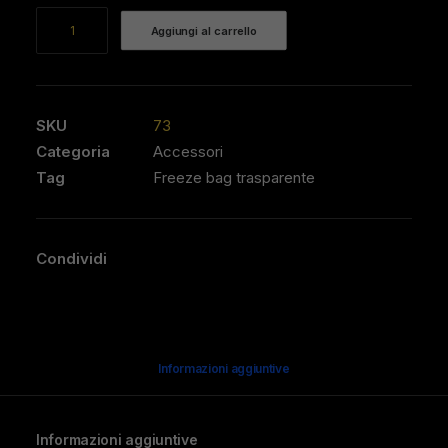
Freeze
Aggiungi al carrello
bag
trasparente
quantità
SKU
73
Categoria
Accessori
Tag
Freeze bag trasparente
Condividi
Informazioni aggiuntive
Informazioni aggiuntive