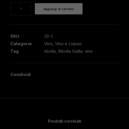
Ribolla
Aggiungi al carrello
Gialla
Magnum
-
Del
SKU
28-2
Rizzo
Categorie
Vino
,
Vino e Liquori
quantità
Tag
ribolla
,
Ribolla Gialla
,
vino
Condividi
Prodotti correlati