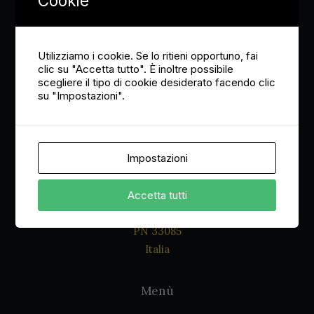
Cookie
Accettazione Privacy policy
Utilizziamo i cookie. Se lo ritieni opportuno, fai
clic su "Accetta tutto". È inoltre possibile
scegliere il tipo di cookie desiderato facendo clic
su "Impostazioni".
Dove siamo
Impostazioni
Via Roma, 8
Accetta tutti
Maniago
PN 33085
Italia
Menù