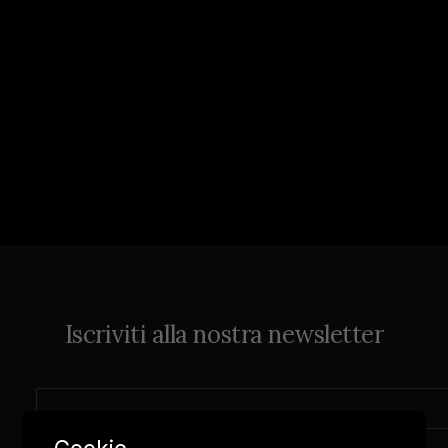
Iscriviti alla nostra newsletter
AGGIUNGI AL CARRELLO
Friulano - Borgo delle Oche
15,00
€