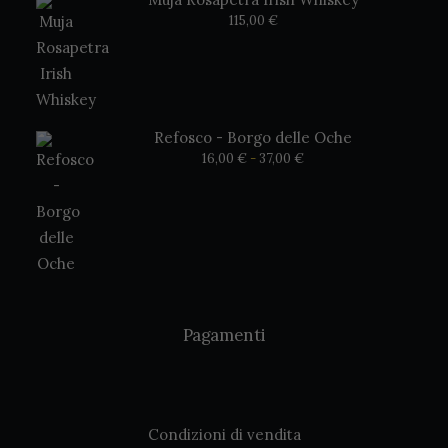
115,00
€
Refosco - Borgo delle Oche
Fascia
16,00
€
-
37,00
€
di
prezzo:
da
16,00 €
a
37,00 €
Pagamenti
Condizioni di vendita