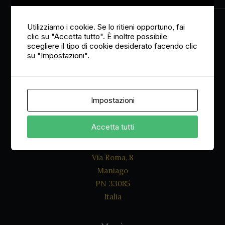
SCEGLI
Cavatappi ( legno bordeaux, cofanetto bamboo,
legno con cofanetto )
Fascia
12,00
€
-
23,00
€
Utilizziamo i cookie. Se lo ritieni opportuno, fai
Accettazione Privacy policy
di
clic su "Accetta tutto". È inoltre possibile
prezzo:
scegliere il tipo di cookie desiderato facendo clic
da
su "Impostazioni".
12,00 €
a
23,00 €
Impostazioni
Accetta tutti
Dove siamo
Via Roma, 8
Maniago
PN 33085
Italia