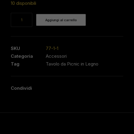
10 disponibili
Tavolo
Aggiungi al carrello
da
Picnic
in
Legno
SKU
77-1-1
quantità
Categoria
Accessori
Tag
Tavolo da Picnic in Legno
Condividi