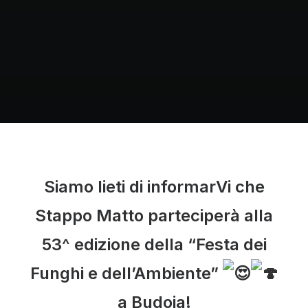
Necessari
Questi cookie
non sono
facoltativi.
Sono
necessari per
il corretto
funzionamento
del sito web.
Statistiche
Siamo lieti di informarVi che
Per
consentirci
Stappo Matto parteciperà alla
di
migliorare
la
53^ edizione della “Festa dei
funzionalità
e la
Funghi e dell’Ambiente”
struttura
del sito
a Budoia!
web, in