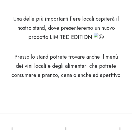
base
all'utilizzo
del sito
Una delle più importanti fiere locali ospiterà il
web
stesso.
nostro stand, dove presenteremo un nuovo
prodotto LIMITED EDITION
Esperienza
Per
Presso lo stand potrete trovare anche il menù
permettere
una migliore
dei vini locali e degli alimentari che potrete
esperienza
consumare a pranzo, cena o anche ad aperitivo
di
navigazione
sul nostro
sito durante
la tua visita.
Se rifiuti
questi
cookie,
alcune
funzioni del
sito non