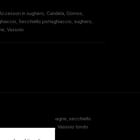
Accessori in sughero
,
Candela
,
Gomos
,
ghiaccio
,
Secchiello portaghiaccio
,
sughero
,
he
,
Vassoio
o cubo, Secchiello Champagne, secchiello
soio rettangolo ford green, Vassoio tondo