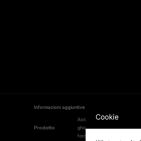
Informazioni aggiuntive
Cookie
Astuccio per vino quadrato,
Prodotto
ghiaccio, Sottobicchieri (6 p
fordjack