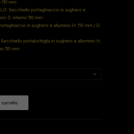
o 110 mm
da
 Secchiello portaghiaccio in sughero e
45,00 €
 mm D. interno 110 mm
a
ghiaccio in sughero e alluminio H. 110 mm / D.
47,00 €
hiello portabottiglia in sughero e alluminio H.
no 110 mm
 carrello