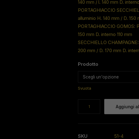
140 mm / l. 140 mm D. intern
PORTAGHIACCIO SECCHIELLO:
alluminio H. 140 mm / D. 150
PORTAGHIACCIO GOMOS: Porta
150 mm D. interno 110 mm
SECCHIELLO CHAMPAGNE: Secc
200 mm / D. 170 mm D. inter
Prodotto
Svuota
Portaghiaccio
Aggiungi al
in
sughero
(
cubo,
SKU
51-4