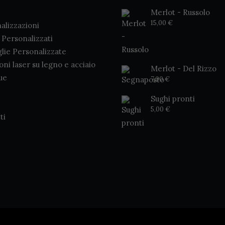
Merlot - Russolo
15,00
€
alizzazioni
i Personalizzati
glie Personalizzate
ioni laser su legno e acciaio
Merlot - Del Rizzo
ue
7,00
€
Sughi pronti
5,00
€
ti
AGGIUNGI AL CARRELLO
Fiaschetta in legno
13,00
€