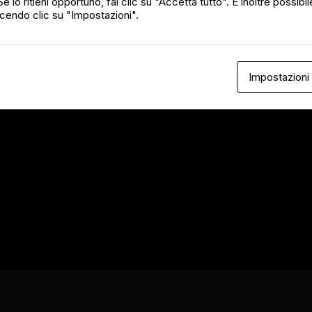
e lo ritieni opportuno, fai clic su "Accetta tutto". È inoltre possibile
cendo clic su "Impostazioni".
Impostazioni
Prodotti correlati