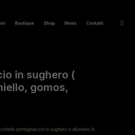
oni
Boutique
Shop
News
Contatti
io in sughero (
iello, gomos,
Fascia
€
di
ello portaghiaccio in sughero e alluminio H.
prezzo: