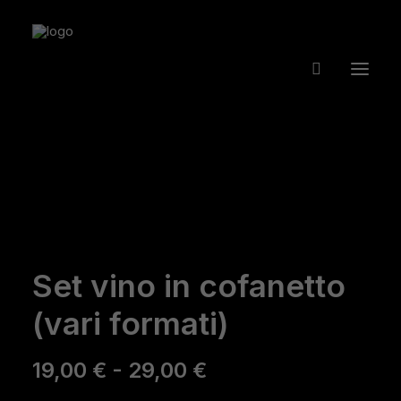
Set vino in cofanetto
(vari formati)
Fascia
19,00
€
-
29,00
€
di