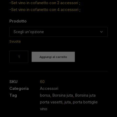
-Set vino in cofanetto con 2 accessori ;
prezzo:
-Set vino in cofanetto con 4 accessori ;
da
19,00 €
Prodotto
a
29,00 €
Svuota
Set
Aggiungi al carrello
vino
in
cofanetto
(vari
SKU
60
formati)
Categoria
Accessori
quantità
Tag
borsa
,
Borsina juta
,
Borsina juta
porta vasetti
,
juta
,
porta bottiglie
vino