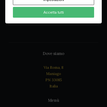
Accettazione Privacy policy
Accetta tutti
Dove siamo
Via Roma, 8
Maniago
PN 33085
Italia
Menù