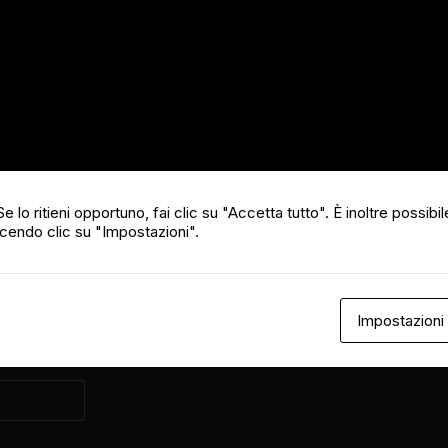
a
23,00 €
e lo ritieni opportuno, fai clic su "Accetta tutto". È inoltre possibile
cendo clic su "Impostazioni".
Impostazioni