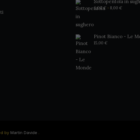
Sottopentola in sug
Fascia
6,00
€
-
8,00
€
ti
di
prezzo:
da
6,00 €
a
8,00 €
Pinot Bianco - Le 
15,00
€
ed by
Martin Davide
.