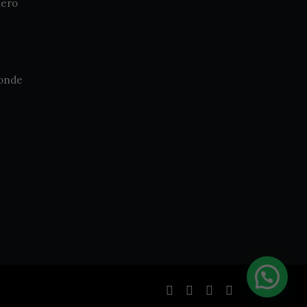
hero
Monde