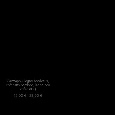
Cavatappi ( legno bordeaux,
cofanetto bamboo, legno con
cofanetto )
Fascia
12,00
€
-
23,00
€
di
prezzo:
da
12,00 €