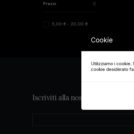
Prezzi
5,00
€
-
20,00
€
Cookie
Utilizziamo i cookie. S
cookie desiderato fa
Iscriviti alla nostra newsletter