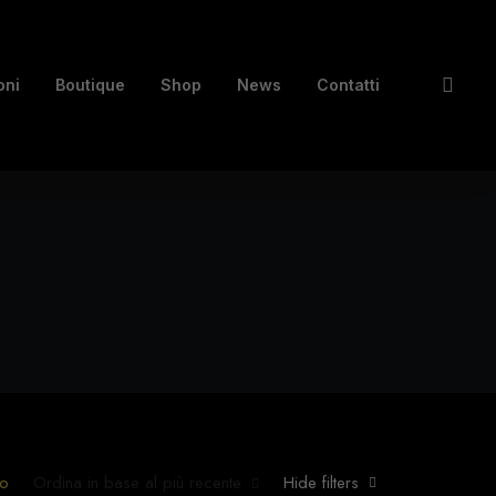
oni
Boutique
Shop
News
Contatti
to
Ordina in base al più recente
Hide filters